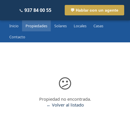
937 84 00 55
📞
💬 Hablar con un agente
Inicio
Propiedades
Solares
Locales
Casas
Contacto
Inman Real Estate
Asistente IA · En línea
😕
Propiedad no encontrada.
← Volver al listado