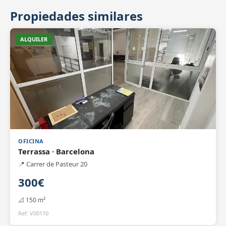
Propiedades similares
Inman Real Esta
Asistente IA · En lín
ALQUILER
OFICINA
Terrassa · Barcelona
📍 Carrer de Pasteur 20
300€
📐 150 m²
Ref: V00110